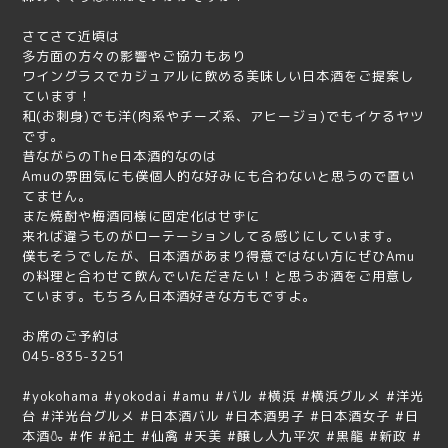
さてさて近頃は
多方面の方々の影響やご協力もあり
ワイングラスでカジュアルに飲める美味しい日本酒をご提案し
ています！
和(お刺身)でも洋(肉系やチーズ系、アヒージョ)でもイケるヤツ
です。
昔ながらのThe日本酒的なのは
Amuの雰囲気にも僕個人的な好みにも合わないと思うので置い
てません。
また焼酎や梅酒同様に固定化はせずに
来れば違うものがローテーションしてる感じにしています。
僕もそうでしたが、日本酒があまり得意ではない方にぜひAmu
の料理と合わせて飲んでいただきたい！と思うお酒をご用意し
ています。もちろん日本酒好きな方もですよ。
お席のご予約は
045-835-3251
#yokohama #yokodai #amu #バル #横浜 #横浜グルメ #洋光
台 #洋光台グルメ #日本酒バル #日本酒男子 #日本酒女子 #日
本酒🍶 #作 #紀土 #仙禽 #天美 #醸し人九平次 #黒龍 #新政 #