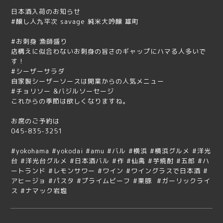
日本酒入荷のお知らせ
#醸し人九平次 savage 純米大吟醸 雄町
#お刺身 漁師盛り
店構えに似合わないお刺身の旨さのギャップにハマる人多いで
す！
#シーザーサラダ
自家製シーザーソースは開業からの人気メニュー
#チョリソー &バジルソーセージ
これからの季節は欲しくなりますね。
お席のご予約は
045-835-3251
#yokohama #yokodai #amu #バル #横浜 #横浜グルメ #洋光
台 #洋光台グルメ #日本酒バル #作 #仙禽 #芋焼酎 #五郎 #ハ
ートランド #レモンサワー #ワイン #ワイングラスで日本酒 #
アヒージョ #パスタ #プライムビーフ #栗豚 #ガーリックライ
ス #ナマック岩塩