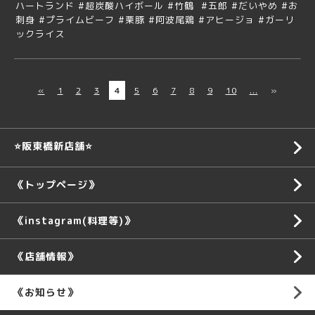
ハートランド #超炭酸ハイボール #竹鶴 #五郎 #だいやめ #お
刺身 #プライムビーフ #栗豚 #阿波尾鶏 #アヒージョ #ガーリ
ックライス
«
1
2
3
4
5
6
7
8
9
10
...
»
⭐️阪東橋新店舗⭐️
《トップページ》
《instagram(料理等)》
《店舗情報》
《お知らせ》