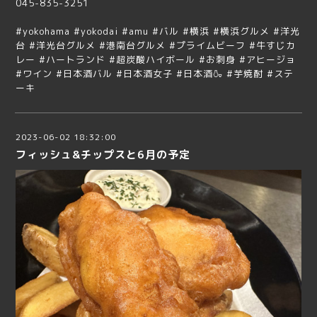
045-835-3251
#yokohama #yokodai #amu #バル #横浜 #横浜グルメ #洋光
台 #洋光台グルメ #港南台グルメ #プライムビーフ #牛すじカ
レー #ハートランド #超炭酸ハイボール #お刺身 #アヒージョ
#ワイン #日本酒バル #日本酒女子 #日本酒🍶 #芋焼酎 #ステ
ーキ
2023-06-02 18:32:00
フィッシュ&チップスと6月の予定