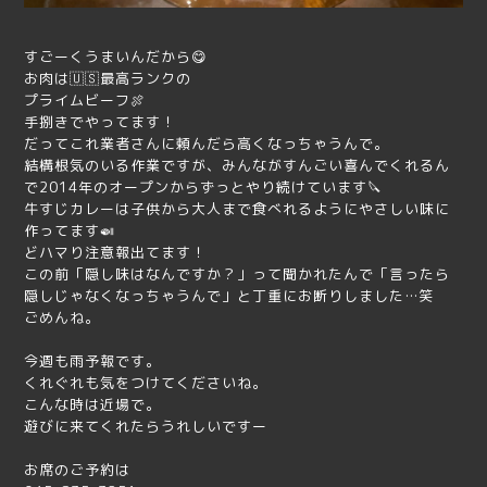
すごーくうまいんだから😋
お肉は🇺🇸最高ランクの
プライムビーフ🍖
手捌きでやってます！
だってこれ業者さんに頼んだら高くなっちゃうんで。
結構根気のいる作業ですが、みんながすんごい喜んでくれるん
で2014年のオープンからずっとやり続けています🔪
牛すじカレーは子供から大人まで食べれるようにやさしい味に
作ってます🍛
どハマり注意報出てます！
この前「隠し味はなんですか？」って聞かれたんで「言ったら
隠しじゃなくなっちゃうんで」と丁重にお断りしました…笑
ごめんね。
今週も雨予報です。
くれぐれも気をつけてくださいね。
こんな時は近場で。
遊びに来てくれたらうれしいですー
お席のご予約は