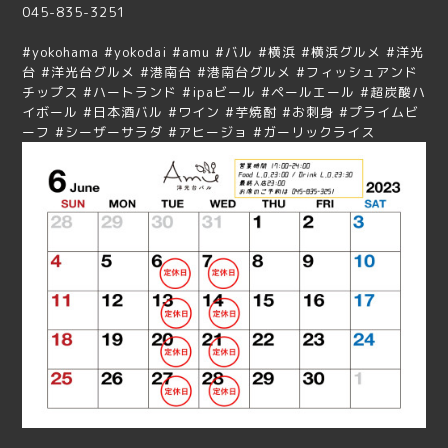
045-835-3251
#yokohama #yokodai #amu #バル #横浜 #横浜グルメ #洋光
台 #洋光台グルメ #港南台 #港南台グルメ #フィッシュアンド
チップス #ハートランド #ipaビール #ペールエール #超炭酸ハ
イボール #日本酒バル #ワイン #芋焼酎 #お刺身 #プライムビ
ーフ #シーザーサラダ #アヒージョ #ガーリックライス