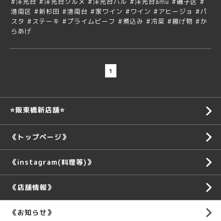
#洋光台 #洋光台グルメ #洋光台バル #洋光台amu #磯子区 #
港南区 #新杉田 #港南台 #家ワイン #ワイン #アヒージョ #パ
スタ #ステーキ #プライムビーフ #煮込み #冷菜 #揚げ物 #か
らあげ
1
⭐️阪東橋新店舗⭐️
《トップページ》
《instagram(料理等)》
《店舗情報》
《お知らせ》