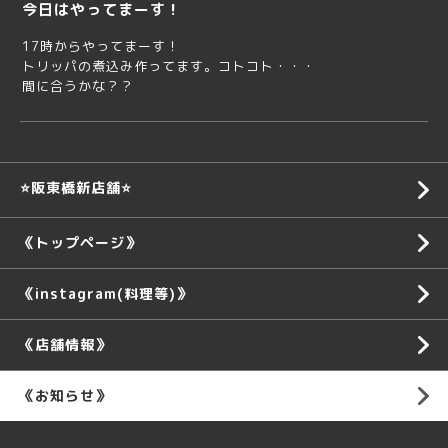
今日はやってまーす！
17時からやってまーす！
トリッパの煮込み作ってます。コトコト・・・
間に合うかな？？
⭐️阪東橋新店舗⭐️
《トップページ》
《instagram(料理等)》
《店舗情報》
《お知らせ》