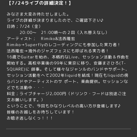
【7/24ライブの詳細決定！】
みなさま大変お待たせしました。
ライブの詳細が決まりましたので、ご確認下さい♪
日時；7/24（金）
20:00～ 21:00頃～の２回（入れ替えなし）
アーティスト； Rimiko&法西隆宏
Rimiko→Superflyのレコーディングにも参加した実力者！
法西隆宏→海外のジャズフェスにも呼ばれる実力者！
16歳でGuitarを始め、本格的なLive、セッション活動＆作曲を
開始する。高校卒業後の99年に東京に移り、安藤まさひろ(T-
SQUARE)に 師事。そして様々なジャンルのバンドやサポート、
セッション活動をへて2002年liquidを結成！現在もliquidの傍
らバンドやアーティストのサ ポート、楽曲提供。セッションな
どでも活動中・・・
料金；ライブチャージ2,000円（ドリンク・フードは別途ご注
文お願いします。）
ということで、今回もかなりレベルの高い方が登場します♪
皆様のお越しをお待ちしています！
お聴き逃しなくっ！！！