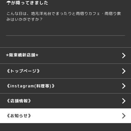
☂が降ってきました
こんな日は、地元洋光台でまったりと雨宿りカフェ・雨宿り飲
みはいかがですか？
⭐️阪東橋新店舗⭐️
《トップページ》
《instagram(料理等)》
《店舗情報》
《お知らせ》