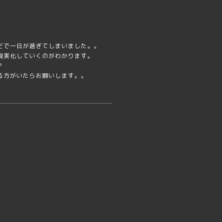
だで一日が過ぎてしまいました。。
現実化していくのがわかります。
？
る方がいたらお願いします。。