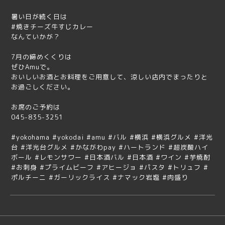
暑い日が続く日は
#焼きチーズ牛すじカレー
なんていかが？
7月の締めくくりは
ぜひAmuで。
おいしいお酒とお料理をご用意して、涼しい店内でまったりと
お過ごしください。
お席のご予約は
045-835-3251
#yokohama #yokodai #amu #バル #横浜 #横浜グルメ #洋光
台 #洋光台グルメ #かながわpay #ハートランド #超炭酸ハイ
ボール #レモンサワー #日本酒バル #日本酒 #ワイン #芋焼酎
#お刺身 #プライムビーフ #アヒージョ #パスタ #トリュフ #
ポルチーニ #ガーリックライス #ナマック岩塩 #肉盛り