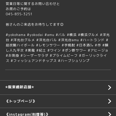
営業日等に関するお問い合わせと
お席のご予約は
045-835-3251
皆さんのご来店をお待ちしてます😊
#yokohama #yokodai #amu #バル #横浜 #横浜グルメ #洋光
台 #洋光台グルメ #洋光台バル #洋光台amu #ハートランド #
超炭酸ハイボール #レモンサワー #芋焼酎 #日本酒🍶 #作 #醸
し人九平次 #黒龍 #紀土 #ワイン #ポン酢サワー #アヒージョ
#お刺身 #シーザーサラダ #プライムビーフ #ガーリックライ
ス #フィッシュアンドチップス #ハーブシュリンプ
⭐️阪東橋新店舗⭐️
《トップページ》
《instagram(料理等)》