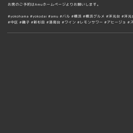
お席のご予約はAmuホームページよりお願いします。
#yokohama #yokodai #amu #バル #横浜 #横浜グルメ #洋光台 
#中区 #磯子 #新杉田 #港南台 #ワイン #レモンサワー #アヒージョ #