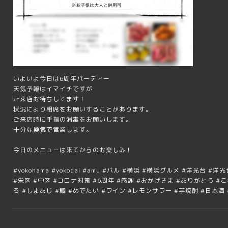
いよいよ今日は6周年パーティー
天気予報はイマイチですが
ご来店お待ちしてます！
状況により相席をお願いすることがあります。
ご来店時に手指の消毒をお願いします。
十分な換気で営業します。
今日のメニューは来てからのお楽しみ！
#yokohama #yokodai #amu #バル #横浜 #横浜グルメ #洋光台 
#栄区 #中区 #コロナ対策 #6周年 #感謝 #おかげさま #ありがとう 
ろ #しまあじ #鯛 #めでたい #ワイン #レモンサワー #芋焼酎 #日本