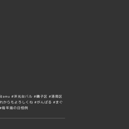
#洋光台amu #洋光台バル #磯子区 #港南区
#これからもよろしくね #がんばる #まぐ
酒 #毎年海の日恒例