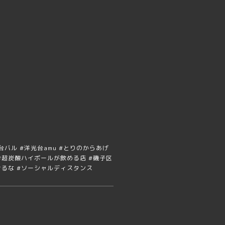
#洋光台バル #洋光台amu #とりのからあげ
 #超炭酸ハイボールが飲める店 #磯子区
負けるな #ソーシャルディスタンス