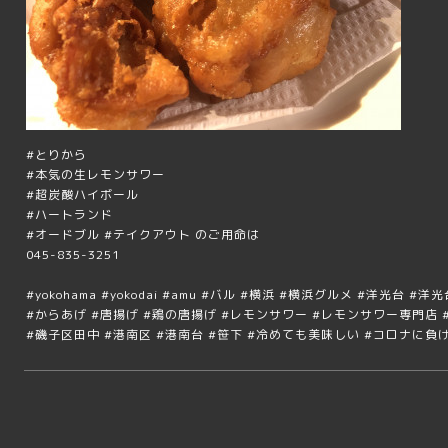
#とりから
#本気の生レモンサワー
#超炭酸ハイボール
#ハートランド
#オードブル #テイクアウト のご用命は
045-835-3251
#yokohama #yokodai #amu #バル #横浜 #横浜グルメ #洋光台 
#からあげ #唐揚げ #鶏の唐揚げ #レモンサワー #レモンサワー専門店
#磯子区田中 #港南区 #港南台 #笹下 #冷めても美味しい #コロナに