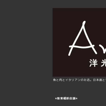
魚と肉とイタリアンのお店。日本酒と
⭐️阪東橋新店舗⭐️