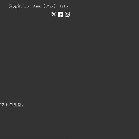
洋光台バル・Amu（アム）
Tel /
ビストロ食堂。