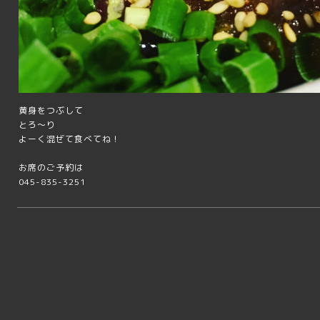
黄身をつぶして
とろ〜り
よーく混ぜて食べてね！
お席のご予約は
045-835-3251