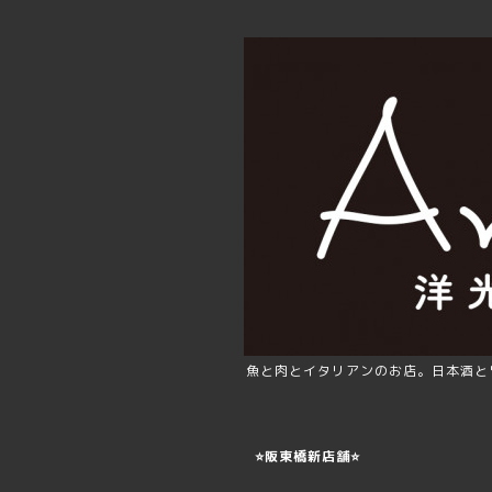
魚と肉とイタリアンのお店。日本酒と
⭐️阪東橋新店舗⭐️