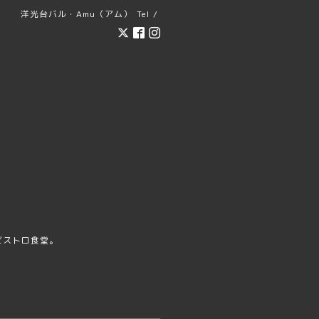
洋光台バル・Amu（アム）
Tel /
ビストロ食堂。