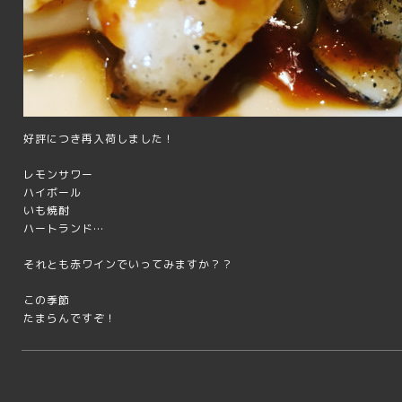
好評につき再入荷しました！
レモンサワー
ハイボール
いも焼酎
ハートランド…
それとも赤ワインでいってみますか？？
この季節
たまらんですぞ！