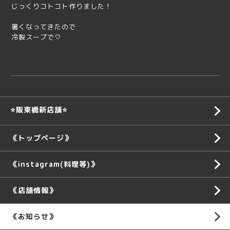
じっくりコトコト作りました！
暑くなってきたので
冷製スープで♡
⭐️阪東橋新店舗⭐️
《トップページ》
《instagram(料理等)》
《店舗情報》
《お知らせ》