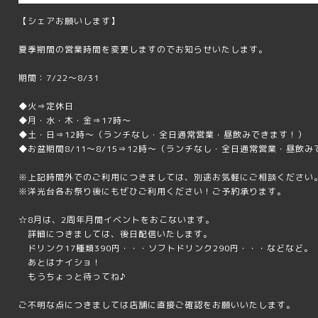
【シェアお願いします】
夏季期間の営業時間を変更しますのでお知らせいたします。
期間：7/22～8/31
◆火⇒定休日
◆月・水・木・金⇒17時～
◆土・日⇒12時～（ランチなし・全日通常営業・昼飲みできます！）
◆お盆期間8/11～8/15⇒12時～（ランチなし・全日通常営業・昼飲
※上記時間外でのご利用につきましては、別途お気軽にご相談ください
※洋光台各お祭り後にもぜひご利用ください！ご予約承ります。
☆8月は、2周年月間イベントをおこないます。
詳細につきましては、後日配信いたします。
ドリンク17種類390円・・・ソフトドリンク290円・・・などなど。
あとはナイショ！
もうちょっと待ってね♪
ご不明な点につきましては店舗に直接ご確認をお願いいたします。